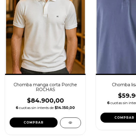
Chomba manga corta Porche
Chomba lis
ROCHAS
$59.9
$84.900,00
6
cuotas sin inte
6
cuotas sin interés de
$14.150,00
COMPRAR
COMPRAR