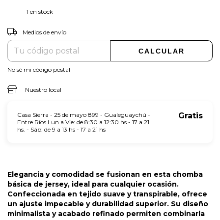
1
en stock
CAMBIAR CP
Entregas para el CP:
Medios de envío
CALCULAR
No sé mi código postal
Nuestro local
Casa Sierra - 25 de mayo 899 - Gualeguaychú -
Gratis
Entre Ríos Lun a Vie: de 8:30 a 12:30 hs - 17 a 21
hs. - Sáb: de 9 a 13 hs - 17 a 21 hs
Elegancia y comodidad se fusionan en esta chomba
básica de jersey, ideal para cualquier ocasión.
Confeccionada en tejido suave y transpirable, ofrece
un ajuste impecable y durabilidad superior. Su diseño
minimalista y acabado refinado permiten combinarla