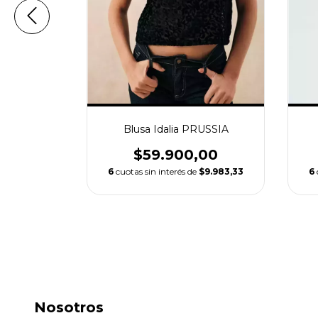
AGMOUR
Blusa Idalia PRUSSIA
,00
$59.900,00
6
$14.983,33
6
cuotas sin interés de
$9.983,33
Nosotros