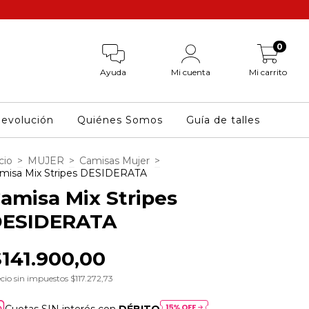
0
Ayuda
Mi cuenta
Mi carrito
Devolución
Quiénes Somos
Guía de talles
cio
>
MUJER
>
Camisas Mujer
>
misa Mix Stripes DESIDERATA
amisa Mix Stripes
ESIDERATA
$141.900,00
cio sin impuestos
$117.272,73
Cuotas SIN interés con
DÉBITO