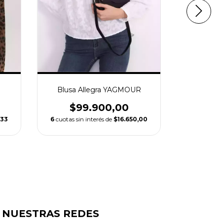
Blusa Allegra YAGMOUR
Cami
D
$99.900,00
$1
,33
6
cuotas sin interés de
$16.650,00
6
cuotas s
NUESTRAS REDES