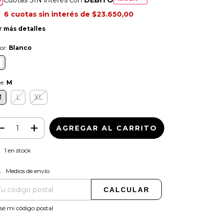
6
cuotas sin interés de
$23.650,00
r más detalles
or:
Blanco
le:
M
M
L
XL
1
en stock
CAMBIAR CP
regas para el CP:
Medios de envío
CALCULAR
sé mi código postal