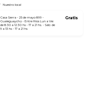
Nuestro local
Casa Sierra - 25 de mayo 899 -
Gratis
Gualeguaychú - Entre Ríos Lun a Vie:
de 8:30 a 12:30 hs - 17 a 21 hs. - Sáb: de
9 a 13 hs - 17 a 21 hs