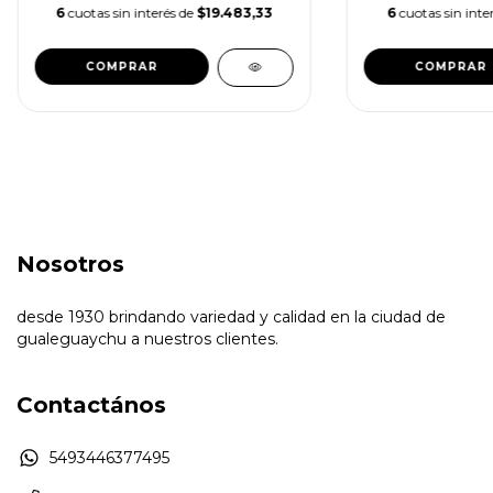
6
cuotas sin interés de
$19.483,33
6
cuotas sin inte
COMPRAR
COMPRAR
Nosotros
desde 1930 brindando variedad y calidad en la ciudad de
gualeguaychu a nuestros clientes.
Contactános
5493446377495