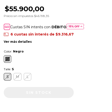
$55.900,00
Precio sin impuestos
$46.198,35
Cuotas SIN interés con
DÉBITO
6
cuotas sin interés de
$9.316,67
Ver más detalles
Color:
Negro
Talle:
S
S
M
L