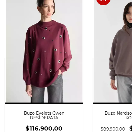
Buzo Eyelets Gwen
Buzo Narciso
DESIDERATA
KO
$116.900,00
$89.900,00